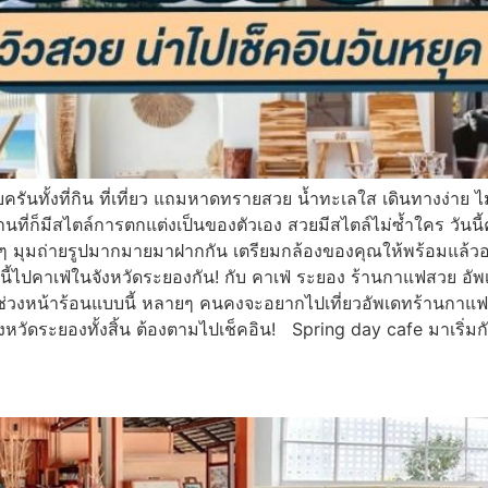
ครบครันทั้งที่กิน ที่เที่ยว แถมหาดทรายสวย น้ำทะเลใส เดินทางง่
ถานที่ก็มีสไตล์การตกแต่งเป็นของตัวเอง สวยมีสไตล์ไม่ซ้ำใคร วั
ๆ มุมถ่ายรูปมากมายมาฝากกัน เตรียมกล้องของคุณให้พร้อมแล้ว
ดนี้ไปคาเฟ่ในจังหวัดระยองกัน! กับ คาเฟ่ ระยอง ร้านกาแฟสวย อั
่วงหน้าร้อนแบบนี้ หลายๆ คนคงจะอยากไปเที่ยวอัพเดทร้านกาแฟด
งหวัดระยองทั้งสิ้น ต้องตามไปเช็คอิน! Spring day cafe มาเริ่ม