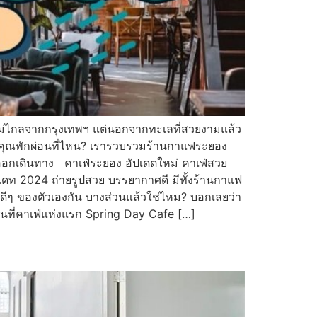
าย ไม่ไกลจากกรุงเทพฯ แต่นอกจากทะเลที่สวยงามแล้ว
นนี้คุณพักผ่อนที่ไหน? เรารวบรวมร้านกาแฟระยอง
ออกเดินทาง คาเฟ่ระยอง อัปเดตใหม่ คาเฟ่สวย
พเดท 2024 ถ่ายรูปสวย บรรยากาศดี มีทั้งร้านกาแฟ
ีๆ ของตัวเองกัน บางส่วนแล้วใช่ไหม? บอกเลยว่า
กันที่คาเฟ่แห่งแรก Spring Day Cafe […]