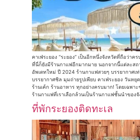
คาเฟ่ระยอง “ระยอง” เป็นอีกหนึ่งจังหวัดที่ถือว่า
ที่นี่ก็ยังมีร้านกาแฟอีกมากมาย นอกจากนี้แต่ละส
อัพเดทใหม่ ปี 2024 ร้านกาแฟสวยๆ บรรยากาศเท่
บรรยากาศชิล มุมถ่ายรูปเพียบ คาเฟ่ระยอง วันหยุ
ร้านเค้ก ร้านอาหาร ทุกอย่างครบมาก! โดยเฉพาะช
ร้านกาแฟที่เราเลือกล้วนเป็นร้านกาแฟชั้นนำของจั
ที่พักระยองติดทะเล