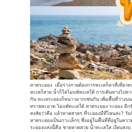
หาดระยอง เมื่อร่างกายต้องการทะเลก็หาที่เที่ยว
ทะเลก็สวย น้ำก็ใสไม่แพ้ทะเลใต้ การเดินทางไปหา
กัน ทะเลระยองก็หนาวมากเช่นกัน เพิ่มพื้นที่ว่า
ทรายสะอาด ไม่แพ้ทะเลใต้ หาดระยอง ระยอง อีกจังห
สงสัยว่าคือ แล้วหาดสวยๆ ที่ระยองมีที่ไหนล่ะ? 
หาดระยองเป็นเกาะเล็กๆ ซึ่งอยู่ในพื้นที่ที่อยู่ใ
ระยองแห่งนี้คือ ชายหาดสวย น้ำทะเลใส เงียบสงบ เนื