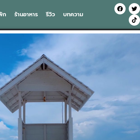
่พัก
ร้านอาหาร
รีวิว
บทความ