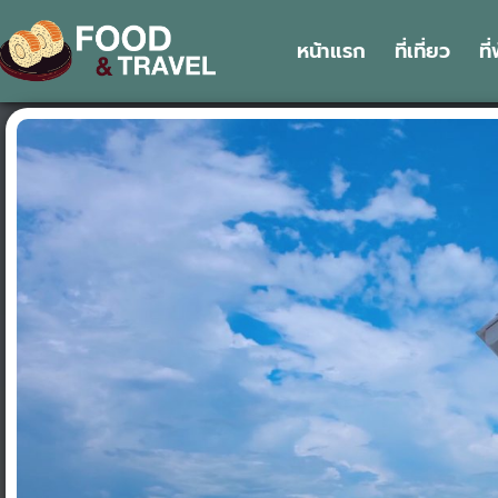
หน้าแรก
ที่เที่ยว
ที