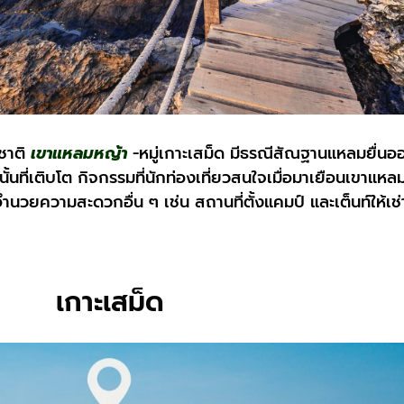
ชาติ
เขาแหลมหญ้า
-หมู่เกาะเสม็ด มีธรณีสัณฐานแหลมยื่น
นั้นที่เติบโต กิจกรรมที่นักท่องเที่ยวสนใจเมื่อมาเยือนเขาแ
ำนวยความสะดวกอื่น ๆ เช่น สถานที่ตั้งแคมป์ และเต็นท์ให้เช่า
เกาะเสม็ด