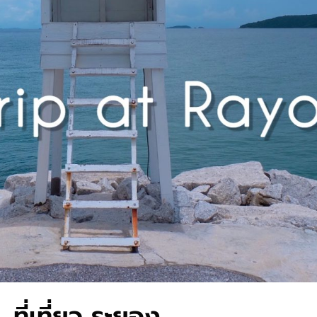
ที่เที่ยว ระยอง