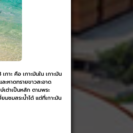
เกาะ คือ เกาะมันใน เกาะมัน
ั้น และหาดทรายขาวสะอาด
กษ์เต่าเป็นหลัก ตามพระ
ยมชมสระน้ำได้ แต่ที่เกาะมัน