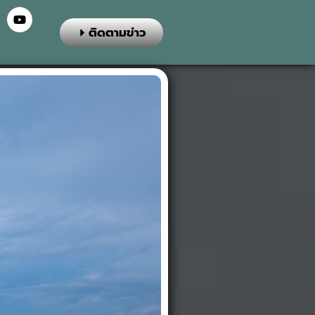
ติดตามข่าว