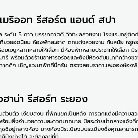
มริออท รีสอร์ต แอนด์ สปา
เล ระดับ 5 ดาว บรรยากาศดี วิวทะเลสวยงาม โรงแรมอยู่ติ
่องเที่ยวยอดนิยม ห้องพักสะอาด ตกแต่งสวยงาม ทันสมัย ​​หรูห
อมเมนูหลากหลายให้เลือก มีห้องพักหลายประเภทให้เลือก มีร
าร์ พร้อมด้วยร้านอาหารอร่อยและยังมีห้องสัมมนาที่กว้างข
ศดีๆ เชิญแวะมาพักที่นี่ครับ ตรวจสอบราคาและจองห้องพักท
อฮาน่า รีสอร์ท ระยอง
นส่วนตัว เงียบสงบ ที่พักแยกเป็นหลัง การตกแต่งมีความสวยง
พร้อมสิ่งอำนวยความสะดวกมากมาย มีสระว่ายน้ำกลางแจ้งที่
ุซซี่อยู่กลางห้อง บางห้องมีระเบียงบนระเบียงซึ่งคุณสามาร
ิ้งย่างได้ จะต้องอยู่ที่นี่