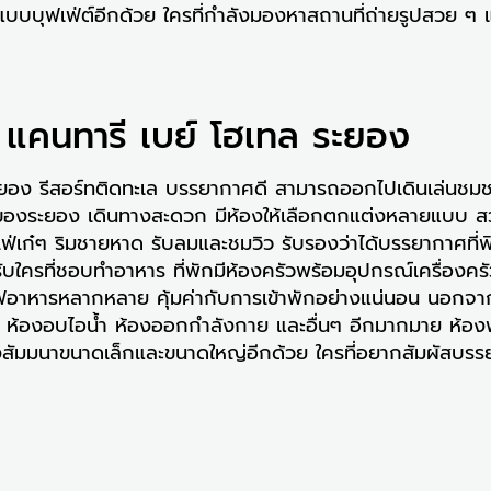
บบบุฟเฟ่ต์อีกด้วย ใครที่กำลังมองหาสถานที่ถ่ายรูปสวย ๆ 
แคนทารี เบย์ โฮเทล ระยอง
อง รีสอร์ทติดทะเล บรรยากาศดี สามารถออกไปเดินเล่นชมช
ที่ยวของระยอง เดินทางสะดวก มีห้องให้เลือกตกแต่งหลายแบบ 
าเฟ่เก๋ๆ ริมชายหาด รับลมและชมวิว รับรองว่าได้บรรยากาศที่
บใครที่ชอบทำอาหาร ที่พักมีห้องครัวพร้อมอุปกรณ์เครื่องคร
ร์ฟอาหารหลากหลาย คุ้มค่ากับการเข้าพักอย่างแน่นอน นอกจาก
า ห้องอบไอน้ำ ห้องออกกำลังกาย และอื่นๆ อีกมากมาย ห้อง
องสัมมนาขนาดเล็กและขนาดใหญ่อีกด้วย ใครที่อยากสัมผัสบรรย