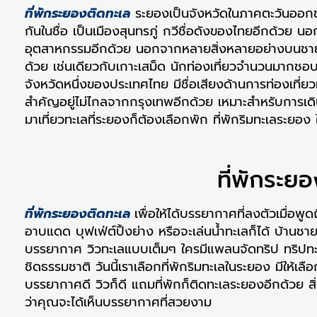
ที่พักระยองติดทะเล
ระยองเป็นจังหวัดในภาคตะวันออกของปร
กันในชื่อ เป็นเมืองสุนทรภู่ กวีชื่อดังของไทยอีกด้วย 
อุตสาหกรรมอีกด้วย นอกจากหลายสิ่งหลายอย่างบนชายฝั่ง
ด้วย เช่นเดียวกับเกาะเสม็ด นักท่องเที่ยวจำนวนมากชอ
จังหวัดหนึ่งของประเทศไทย มีชื่อเสียงด้านการท่องเที่
สำคัญอยู่ไม่ไกลจากกรุงเทพอีกด้วย เหมาะสำหรับการเดิ
มาเที่ยวทะเลที่ระยองก็ต้องเลือกพัก ที่พักริมทะเลระยอง ใ
ที่พักระย
ที่พักระยองติดทะเล
เพื่อให้ได้บรรยากาศที่ลงตัวเมื่อ
อาบแดด บุฟเฟ่ต์ปิ้งย่าง หรือจะเล่นน้ำทะเลก็ได้ บ้านช
บรรยากาศ วิวทะเลแบบเต็มๆ ใครมีแพลนจัดทริป ทริปทะเ
ชิดธรรมชาติ วันนี้เราเลือกที่พักริมทะเลในระยอง มีให้
บรรยากาศดี วิวก็ดี แถมที่พักก็ติดทะเลระยองอีกด้วย
ว่าคุณจะได้เห็นบรรยากาศที่สวยงาม