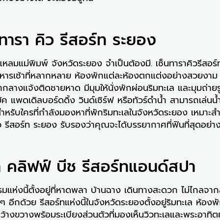
นทารา คิว รีสอร์ท ระยอง
หลมแม่พิมพ์ จังหวัดระยอง จำเป็นต้องมี. เซ็นทาราคิวรีสอร์ท
ารเช้าที่หลากหลาย ห้องพักแต่ละห้องตกแต่งอย่างสวยงาม ทั
ำกลางแจ้งติดชายหาด มีมุมให้นั่งพักผ่อนริมทะเล และมุมถ่
แพดเดิลบอร์ดดิ้ง วินด์เซิร์ฟ หรือทัวร์ดำน้ำ สามารถเล่นน้
ย สำหรับใครที่กำลังมองหาที่พักริมทะเลในจังหวัดระยอง เหมาะส
ว รีสอร์ท ระยอง รับรองว่าคุณจะได้บรรยากาศที่ฟินที่สุดอย่
 คลิฟฟ์ บีช รีสอร์ทแอนด์สปา
มแห่งนี้ตั้งอยู่ที่หาดพลา บ้านฉาง เดินทางสะดวก ไม่ไกลจาก
ๆ อีกด้วย รีสอร์ทแห่งนี้ในจังหวัดระยองตั้งอยู่ริมทะเล ห้อง
กว้างขวางพร้อมระเบียงส่วนตัวที่มองเห็นวิวทะเลและพระอาทิต