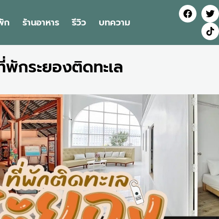
่พัก
ร้านอาหาร
รีวิว
บทความ
ที่พักระยองติดทะเล