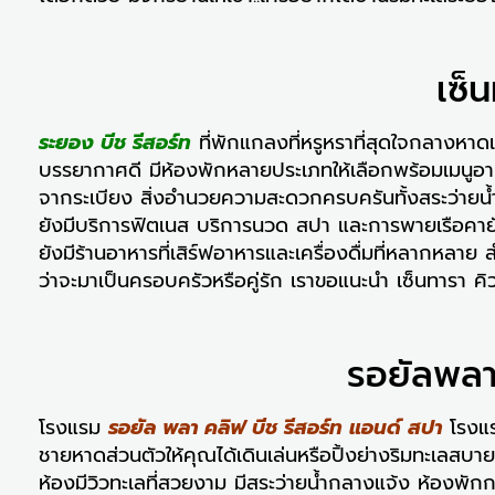
เซ็
ระยอง บีช รีสอร์ท
ที่พักแกลงที่หรูหราที่สุดใจกลางหาดแ
บรรยากาศดี มีห้องพักหลายประเภทให้เลือกพร้อมเมนูอาห
จากระเบียง สิ่งอำนวยความสะดวกครบครันทั้งสระว่ายน้
ยังมีบริการฟิตเนส บริการนวด สปา และการพายเรือคายัค 
ยังมีร้านอาหารที่เสิร์ฟอาหารและเครื่องดื่มที่หลากหลา
ว่าจะมาเป็นครอบครัวหรือคู่รัก เราขอแนะนำ เซ็นทารา คิ
รอยัลพลา
โรงแรม
รอยัล พลา คลิฟ บีช รีสอร์ท แอนด์ สปา
โรงแร
ชายหาดส่วนตัวให้คุณได้เดินเล่นหรือปิ้งย่างริมทะเลสบาย
ห้องมีวิวทะเลที่สวยงาม มีสระว่ายน้ำกลางแจ้ง ห้องพัก